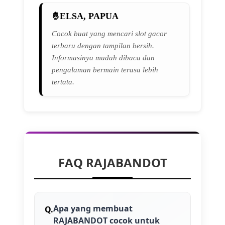
ELSA, PAPUA
Cocok buat yang mencari slot gacor
terbaru dengan tampilan bersih.
Informasinya mudah dibaca dan
pengalaman bermain terasa lebih
tertata.
FAQ RAJABANDOT
Apa yang membuat
RAJABANDOT cocok untuk