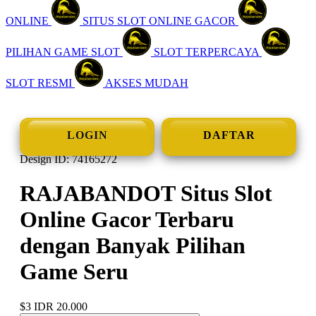
ONLINE
SITUS SLOT ONLINE GACOR
PILIHAN GAME SLOT
SLOT TERPERCAYA
SLOT RESMI
AKSES MUDAH
LOGIN
DAFTAR
Design ID: 74165272
RAJABANDOT Situs Slot
Online Gacor Terbaru
dengan Banyak Pilihan
Game Seru
$3
IDR 20.000