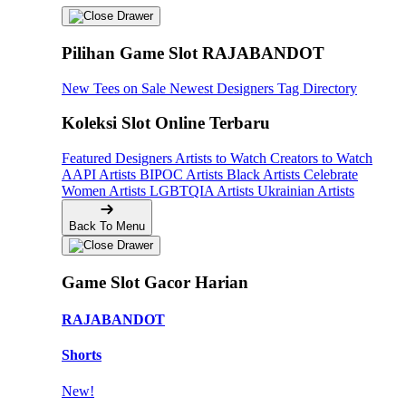
Pilihan Game Slot RAJABANDOT
New Tees on Sale
Newest Designers
Tag Directory
Koleksi Slot Online Terbaru
Featured Designers
Artists to Watch
Creators to Watch
AAPI Artists
BIPOC Artists
Black Artists
Celebrate
Women Artists
LGBTQIA Artists
Ukrainian Artists
Back To Menu
Game Slot Gacor Harian
RAJABANDOT
Shorts
New!