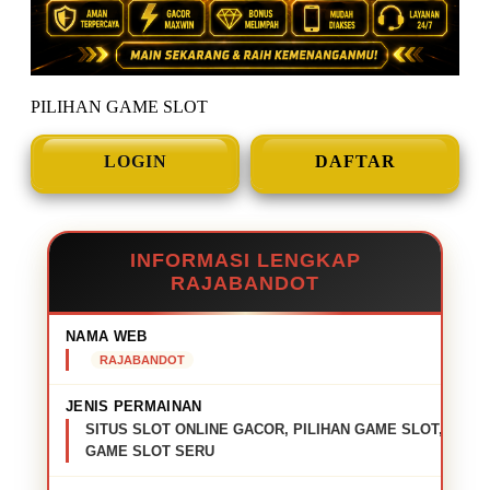
PILIHAN GAME SLOT
LOGIN
DAFTAR
INFORMASI LENGKAP
RAJABANDOT
NAMA WEB
RAJABANDOT
JENIS PERMAINAN
SITUS SLOT ONLINE GACOR, PILIHAN GAME SLOT,
GAME SLOT SERU