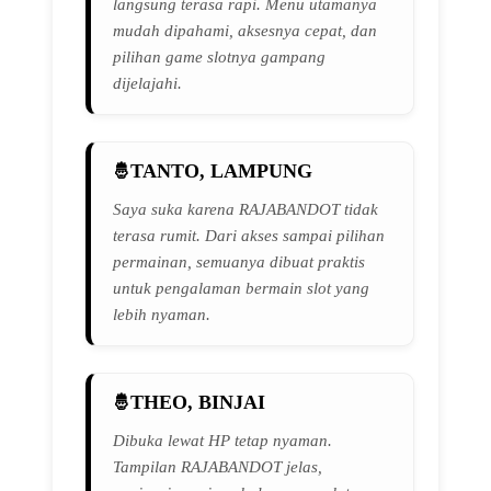
langsung terasa rapi. Menu utamanya
mudah dipahami, aksesnya cepat, dan
pilihan game slotnya gampang
dijelajahi.
TANTO, LAMPUNG
Saya suka karena RAJABANDOT tidak
terasa rumit. Dari akses sampai pilihan
permainan, semuanya dibuat praktis
untuk pengalaman bermain slot yang
lebih nyaman.
THEO, BINJAI
Dibuka lewat HP tetap nyaman.
Tampilan RAJABANDOT jelas,