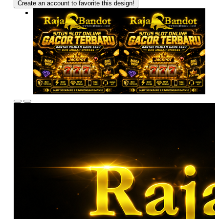
Create an account to favorite this design!