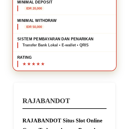
MINIMAL DEPOSIT
IDR 20,000
MINIMAL WITHDRAW
IDR 50,000
SISTEM PEMBAYARAN DAN PENARIKAN
Transfer Bank Lokal • E-wallet • QRIS
RATING
RAJABANDOT
RAJABANDOT Situs Slot Online