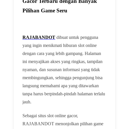
Gacor Terbaru dengan Banyak
Pilihan Game Seru
RAJABANDOT
dibuat untuk pengguna
yang ingin menikmati hiburan slot online
dengan cara yang lebih gampang. Halaman
ini menyajikan akses yang ringkas, tampilan
nyaman, dan susunan informasi yang tidak
membingungkan, sehingga pengunjung bisa
langsung memahami apa yang ditawarkan
tanpa harus berpindah-pindah halaman terlalu
jauh.
Sebagai situs slot online gacor,
RAJABANDOT menonjolkan pilihan game