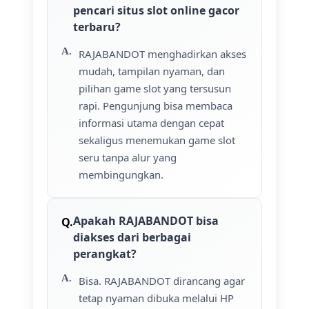
pencari situs slot online gacor
terbaru?
RAJABANDOT menghadirkan akses
mudah, tampilan nyaman, dan
pilihan game slot yang tersusun
rapi. Pengunjung bisa membaca
informasi utama dengan cepat
sekaligus menemukan game slot
seru tanpa alur yang
membingungkan.
Apakah RAJABANDOT bisa
diakses dari berbagai
perangkat?
Bisa. RAJABANDOT dirancang agar
tetap nyaman dibuka melalui HP