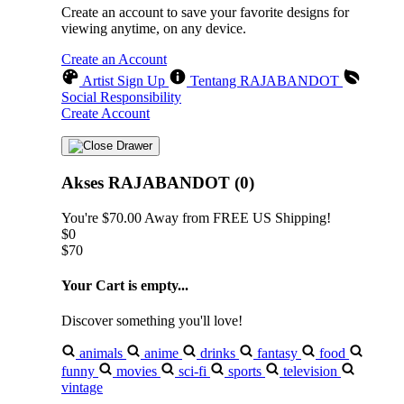
Create an account to save your favorite designs for
viewing anytime, on any device.
Create an Account
Artist Sign Up
Tentang RAJABANDOT
Social Responsibility
Create Account
Akses RAJABANDOT (0)
You're
$70.00
Away from
FREE US Shipping!
$0
$70
Your Cart is empty...
Discover something you'll love!
animals
anime
drinks
fantasy
food
funny
movies
sci-fi
sports
television
vintage