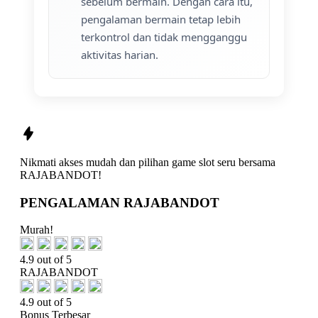
sebelum bermain. Dengan cara itu,
pengalaman bermain tetap lebih
terkontrol dan tidak mengganggu
aktivitas harian.
Nikmati
akses mudah
dan pilihan game slot seru bersama
RAJABANDOT!
PENGALAMAN RAJABANDOT
Murah!
4.9 out of 5
RAJABANDOT
4.9 out of 5
Bonus Terbesar